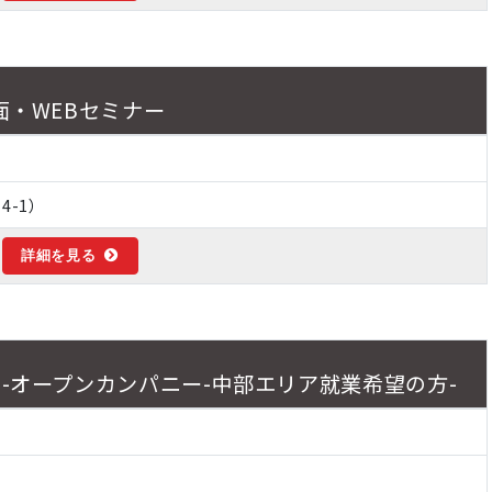
面・WEBセミナー
4-1）
詳細を見る
ン-オープンカンパニー-中部エリア就業希望の方-